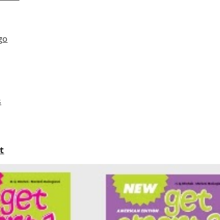
go
s
t