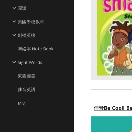
閱讀
美國學校教材
劍橋英檢
聯絡本.Note Book
Sight Words
東西圖書
佳音英語
MM
佳音Be Cool! Be