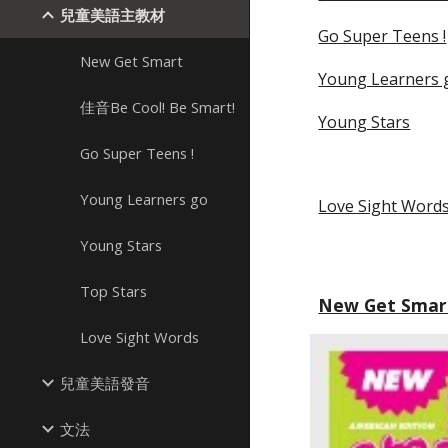
兒童美語主教材
Go Super Teens !
New Get Smart
Young Learners 
佳音Be Cool! Be Smart!
Young Stars
Go Super Teens !
Young Learners go
Love Sight Word
Young Stars
Top Stars
New Get Smar
Love Sight Words
兒童美語發音
文法